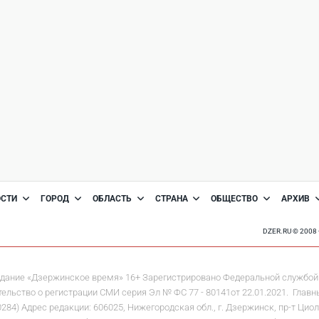
ОСТИ
ГОРОД
ОБЛАСТЬ
СТРАНА
ОБЩЕСТВО
АРХИВ
DZER.RU © 200
дание «Дзержинское время» 16+ Зарегистрировано Федеральной службой 
льство о регистрации СМИ серия Эл № ФС 77 - 80141от 22.01.2021. Главны
 Адрес редакции: 606025, Нижегородская обл., г. Дзержинск, пр-т Циолков