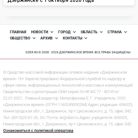
ГЛАВНАЯ
НОВОСТИ
ГОРОД
ОБЛАСТЬ
СТРАНА
ОБЩЕСТВО
АРХИВ
КОНТАКТЫ
DZER.RU © 2008 - 2026 ДЗЕРЖИНСКОЕ ВРЕМЯ. ВСЕ ПРАВА ЗАЩИЩЕНЫ
© Средство массовой информации сетевое издание «Дзержинское
время» 16+ Зарегистрировано Федеральной службой по надзору в
сфере связи, информационных технологий и массовых коммуникаций.
Свидетельство о регистрации СМИ серия Эл № ФС 77 - 80141от
22.01.2021. Главный редактор: Митрофанова Е. Г. Учредитель: ООО
«Дзержинское время» (ОГРН 1165249050284) Адрес редакции: 606025,
Нижегородская обл., г. Дзержинск, пр-т Циолковского, д. 15, офис 342
Тел. (8313)25-61-26, Эл. Почта: dv@dzer.ru Адрес учредителя: 606025,
Нижегородская обл., г. Дзержинск, пр-т Циолковского, д. 15, офис 342.
Ознакомиться с политикой оператора