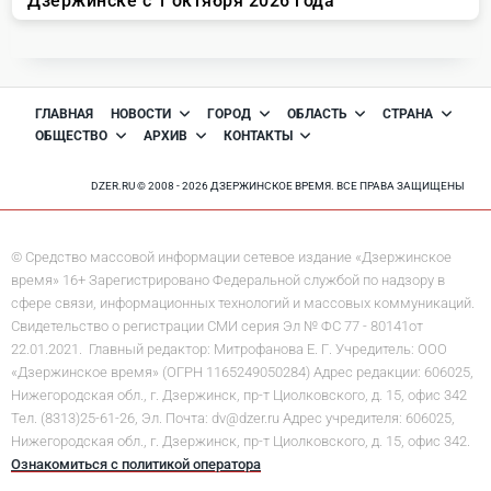
ГЛАВНАЯ
НОВОСТИ
ГОРОД
ОБЛАСТЬ
СТРАНА
ОБЩЕСТВО
АРХИВ
КОНТАКТЫ
DZER.RU © 2008 - 2026 ДЗЕРЖИНСКОЕ ВРЕМЯ. ВСЕ ПРАВА ЗАЩИЩЕНЫ
© Средство массовой информации сетевое издание «Дзержинское
время» 16+ Зарегистрировано Федеральной службой по надзору в
сфере связи, информационных технологий и массовых коммуникаций.
Свидетельство о регистрации СМИ серия Эл № ФС 77 - 80141от
22.01.2021. Главный редактор: Митрофанова Е. Г. Учредитель: ООО
«Дзержинское время» (ОГРН 1165249050284) Адрес редакции: 606025,
Нижегородская обл., г. Дзержинск, пр-т Циолковского, д. 15, офис 342
Тел. (8313)25-61-26, Эл. Почта: dv@dzer.ru Адрес учредителя: 606025,
Нижегородская обл., г. Дзержинск, пр-т Циолковского, д. 15, офис 342.
Ознакомиться с политикой оператора