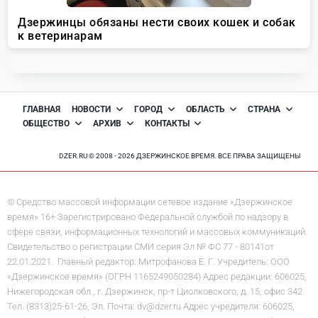
ГЛАВНАЯ
НОВОСТИ
ГОРОД
ОБЛАСТЬ
СТРАНА
ОБЩЕСТВО
АРХИВ
КОНТАКТЫ
DZER.RU © 2008 - 2026 ДЗЕРЖИНСКОЕ ВРЕМЯ. ВСЕ ПРАВА ЗАЩИЩЕНЫ
© Средство массовой информации сетевое издание «Дзержинское
время» 16+ Зарегистрировано Федеральной службой по надзору в
сфере связи, информационных технологий и массовых коммуникаций.
Свидетельство о регистрации СМИ серия Эл № ФС 77 - 80141от
22.01.2021. Главный редактор: Митрофанова Е. Г. Учредитель: ООО
«Дзержинское время» (ОГРН 1165249050284) Адрес редакции: 606025,
Нижегородская обл., г. Дзержинск, пр-т Циолковского, д. 15, офис 342
Тел. (8313)25-61-26, Эл. Почта: dv@dzer.ru Адрес учредителя: 606025,