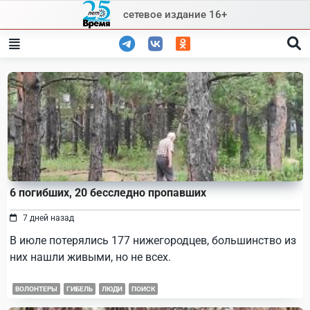
Skip
сетевое издание 16+
to
content
6 погибших, 20 бесследно пропавших
7 дней назад
В июле потерялись 177 нижегородцев, большинство из
них нашли живыми, но не всех.
ВОЛОНТЕРЫ
ГИБЕЛЬ
ЛЮДИ
ПОИСК