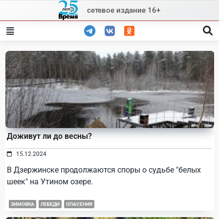
Skip
сетевое издание 16+
to
content
Доживут ли до весны?
15.12.2024
В Дзержинске продолжаются споры о судьбе "белых
шеек" на Утином озере.
ЗИМОВКА
ЛЕБЕДИ
ОПАСЕНИЯ