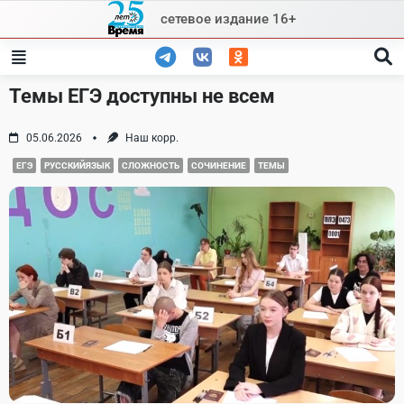
Skip
сетевое издание 16+
to
content
Темы ЕГЭ доступны не всем
05.06.2026
Наш корр.
ЕГЭ
РУССКИЙЯЗЫК
СЛОЖНОСТЬ
СОЧИНЕНИЕ
ТЕМЫ