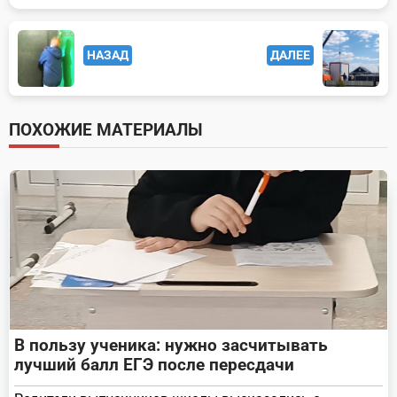
<span
НАЗАД
ДАЛЕЕ
class="nav-
subtitle
screen-
ПОХОЖИЕ МАТЕРИАЛЫ
reader-
text">Page</span>
В пользу ученика: нужно засчитывать
лучший балл ЕГЭ после пересдачи