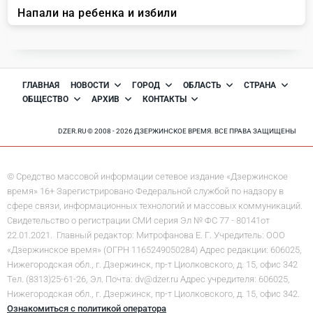
ГЛАВНАЯ
НОВОСТИ
ГОРОД
ОБЛАСТЬ
СТРАНА
ОБЩЕСТВО
АРХИВ
КОНТАКТЫ
DZER.RU © 2008 - 2026 ДЗЕРЖИНСКОЕ ВРЕМЯ. ВСЕ ПРАВА ЗАЩИЩЕНЫ
© Средство массовой информации сетевое издание «Дзержинское
время» 16+ Зарегистрировано Федеральной службой по надзору в
сфере связи, информационных технологий и массовых коммуникаций.
Свидетельство о регистрации СМИ серия Эл № ФС 77 - 80141от
22.01.2021. Главный редактор: Митрофанова Е. Г. Учредитель: ООО
«Дзержинское время» (ОГРН 1165249050284) Адрес редакции: 606025,
Нижегородская обл., г. Дзержинск, пр-т Циолковского, д. 15, офис 342
Тел. (8313)25-61-26, Эл. Почта: dv@dzer.ru Адрес учредителя: 606025,
Нижегородская обл., г. Дзержинск, пр-т Циолковского, д. 15, офис 342.
Ознакомиться с политикой оператора