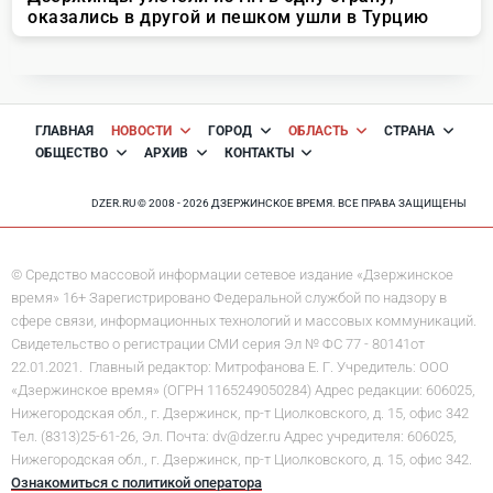
ГЛАВНАЯ
НОВОСТИ
ГОРОД
ОБЛАСТЬ
СТРАНА
ОБЩЕСТВО
АРХИВ
КОНТАКТЫ
DZER.RU © 2008 - 2026 ДЗЕРЖИНСКОЕ ВРЕМЯ. ВСЕ ПРАВА ЗАЩИЩЕНЫ
© Средство массовой информации сетевое издание «Дзержинское
время» 16+ Зарегистрировано Федеральной службой по надзору в
сфере связи, информационных технологий и массовых коммуникаций.
Свидетельство о регистрации СМИ серия Эл № ФС 77 - 80141от
22.01.2021. Главный редактор: Митрофанова Е. Г. Учредитель: ООО
«Дзержинское время» (ОГРН 1165249050284) Адрес редакции: 606025,
Нижегородская обл., г. Дзержинск, пр-т Циолковского, д. 15, офис 342
Тел. (8313)25-61-26, Эл. Почта: dv@dzer.ru Адрес учредителя: 606025,
Нижегородская обл., г. Дзержинск, пр-т Циолковского, д. 15, офис 342.
Ознакомиться с политикой оператора