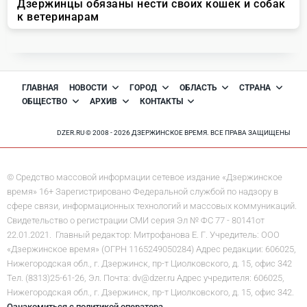
ГЛАВНАЯ
НОВОСТИ
ГОРОД
ОБЛАСТЬ
СТРАНА
ОБЩЕСТВО
АРХИВ
КОНТАКТЫ
DZER.RU © 2008 - 2026 ДЗЕРЖИНСКОЕ ВРЕМЯ. ВСЕ ПРАВА ЗАЩИЩЕНЫ
© Средство массовой информации сетевое издание «Дзержинское
время» 16+ Зарегистрировано Федеральной службой по надзору в
сфере связи, информационных технологий и массовых коммуникаций.
Свидетельство о регистрации СМИ серия Эл № ФС 77 - 80141от
22.01.2021. Главный редактор: Митрофанова Е. Г. Учредитель: ООО
«Дзержинское время» (ОГРН 1165249050284) Адрес редакции: 606025,
Нижегородская обл., г. Дзержинск, пр-т Циолковского, д. 15, офис 342
Тел. (8313)25-61-26, Эл. Почта: dv@dzer.ru Адрес учредителя: 606025,
Нижегородская обл., г. Дзержинск, пр-т Циолковского, д. 15, офис 342.
Ознакомиться с политикой оператора