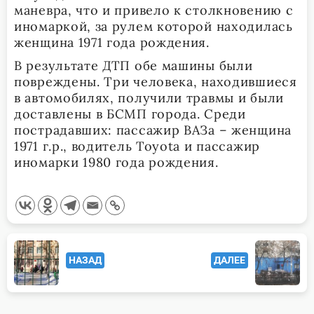
маневра, что и привело к столкновению с
иномаркой, за рулем которой находилась
женщина 1971 года рождения.
В результате ДТП обе машины были
повреждены. Три человека, находившиеся
в автомобилях, получили травмы и были
доставлены в БСМП города. Среди
пострадавших: пассажир ВАЗа – женщина
1971 г.р., водитель Toyota и пассажир
иномарки 1980 года рождения.
<span
НАЗАД
ДАЛЕЕ
class="nav-
subtitle
screen-