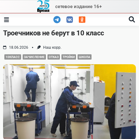
Skip
сетевое издание 16+
to
content
Троечников не берут в 10 класс
18.06.2026
Наш корр.
10КЛАСС
ЗАЧИСЛЕНИЕ
ОТКАЗ
ТРОЙКИ
ШКОЛА