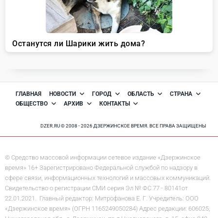
ГЛАВНАЯ
НОВОСТИ
ГОРОД
ОБЛАСТЬ
СТРАНА
ОБЩЕСТВО
АРХИВ
КОНТАКТЫ
DZER.RU © 2008 - 2026 ДЗЕРЖИНСКОЕ ВРЕМЯ. ВСЕ ПРАВА ЗАЩИЩЕНЫ
© Средство массовой информации сетевое издание «Дзержинское
время» 16+ Зарегистрировано Федеральной службой по надзору в
сфере связи, информационных технологий и массовых коммуникаций.
Свидетельство о регистрации СМИ серия Эл № ФС 77 - 80141от
22.01.2021. Главный редактор: Митрофанова Е. Г. Учредитель: ООО
«Дзержинское время» (ОГРН 1165249050284) Адрес редакции: 606025,