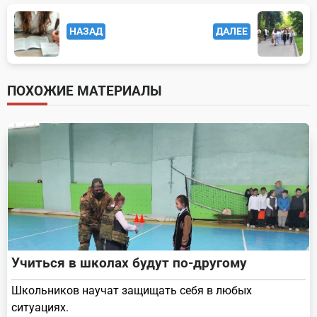
<span
НАЗАД
ДАЛЕЕ
class="nav-
subtitle
screen-
ПОХОЖИЕ МАТЕРИАЛЫ
reader-
text">Page</span>
Учиться в школах будут по-другому
Школьников научат защищать себя в любых
ситуациях.