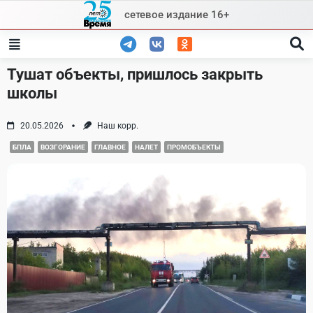
Skip
сетевое издание 16+
to
content
Тушат объекты, пришлось закрыть
школы
20.05.2026
Наш корр.
БПЛА
ВОЗГОРАНИЕ
ГЛАВНОЕ
НАЛЕТ
ПРОМОБЪЕКТЫ