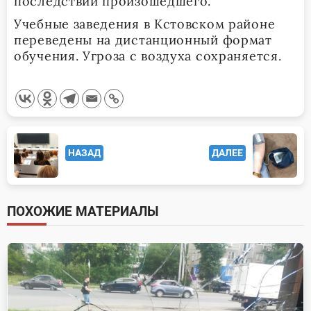
последствий произошедшего.
Учебные заведения в Кстовском районе
переведены на дистанционный формат
обучения. Угроза с воздуха сохраняется.
<span
НАЗАД
ДАЛЕЕ
class="nav-
subtitle
screen-
ПОХОЖИЕ МАТЕРИАЛЫ
reader-
text">Page</span>