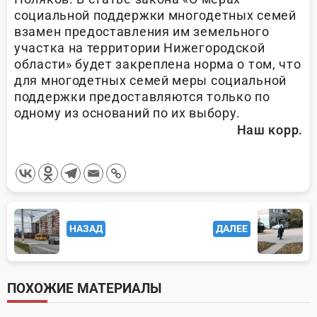
социальной поддержки многодетных семей
взамен предоставления им земельного
участка на территории Нижегородской
области» будет закреплена норма о том, что
для многодетных семей меры социальной
поддержки предоставляются только по
одному из оснований по их выбору.
Наш корр.
<span
НАЗАД
ДАЛЕЕ
class="nav-
subtitle
screen-
ПОХОЖИЕ МАТЕРИАЛЫ
reader-