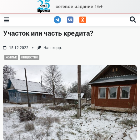
Skip
сетевое издание 16+
to
content
Участок или часть кредита?
15.12.2022
Наш корр.
ЖИЛЬЕ
ОБЩЕСТВО