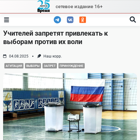
Skip
сетевое издание 16+
to
content
Учителей запретят привлекать к
выборам против их воли
04.08.2025
Наш корр.
АГИТАЦИЯ
ВЫБОРЫ
ЗАПРЕТ
ПРИНУЖДЕНИЕ