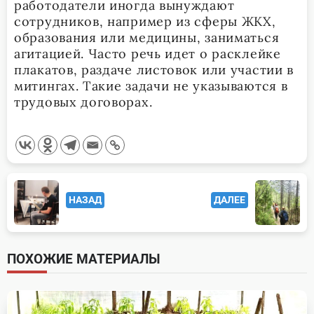
работодатели иногда вынуждают
сотрудников, например из сферы ЖКХ,
образования или медицины, заниматься
агитацией. Часто речь идет о расклейке
плакатов, раздаче листовок или участии в
митингах. Такие задачи не указываются в
трудовых договорах.
<span
НАЗАД
ДАЛЕЕ
class="nav-
subtitle
screen-
ПОХОЖИЕ МАТЕРИАЛЫ
reader-
text">Page</span>