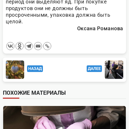
период они выделяют яд. При покупке
продуктов они не должны быть
просроченными, упаковка должна быть
целой.
Оксана Романова
<span
НАЗАД
ДАЛЕЕ
class="nav-
subtitle
screen-
ПОХОЖИЕ МАТЕРИАЛЫ
reader-
text">Page</span>