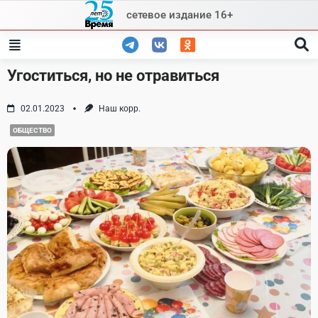
Skip
сетевое издание 16+
to
content
Угоститься, но не отравиться
02.01.2023
Наш корр.
ОБЩЕСТВО