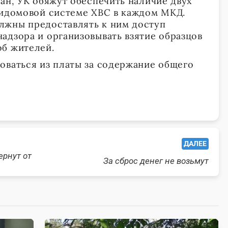
ан, УК обяжут обеспечить наличие двух
ридомовой системе ХВС в каждом МКД.
лжны предоставлять к ним доступ
адзора и организовывать взятие образцов
об жителей.
оваться из платы за содержание общего
ДАЛЕЕ
ернут от
За сброс денег не возьмут