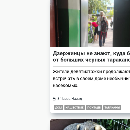
reader-
text">Page</span>
Дзержинцы не знают, куда 
от больших черных таракан
Жители девятиэтажки продолжаю
встречать в своем доме необычны
насекомых.
8 Часов Назад
ДОМ
НАШЕСТВИЕ
ПОЧТАДВ
ТАРАКАНЫ