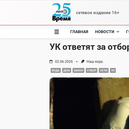
Skip
to
сетевое издание 16+
content
ГЛАВНАЯ
НОВОСТИ
Г
УК ответят за отб
02.06.2026
Наш корр.
ВОДА
ДОМ
ЗАКОН
ОТБОР
СЕТИ
УК