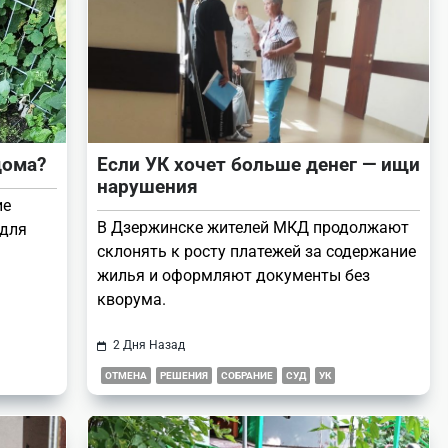
дома?
Если УК хочет больше денег — ищи
нарушения
ие
В Дзержинске жителей МКД продолжают
 для
склонять к росту платежей за содержание
жилья и оформляют документы без
кворума.
2 Дня Назад
ОТМЕНА
РЕШЕНИЯ
СОБРАНИЕ
СУД
УК