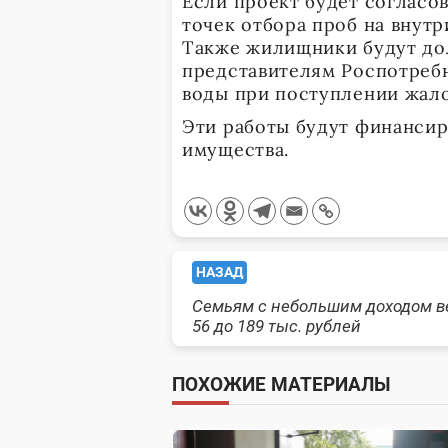
Если проект будет согласов
точек отбора проб на внут
Также жилищники будут до
представителям Роспотребн
воды при поступлении жал
Эти работы будут финансир
имущества.
<span
НАЗАД
Семьям с небольшим доходом в
class="nav-
56 до 189 тыс. рублей
subtitle
ПОХОЖИЕ МАТЕРИАЛЫ
screen-