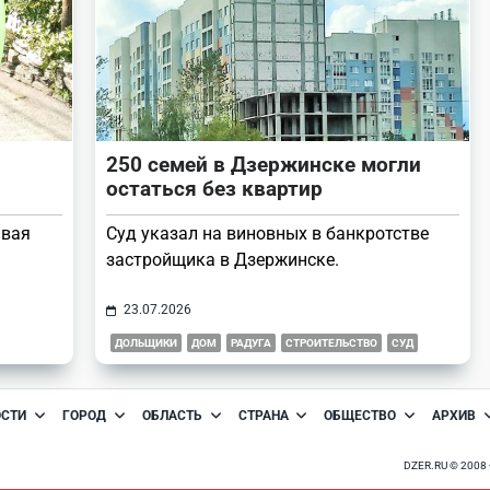
250 семей в Дзержинске могли
остаться без квартир
ывая
Суд указал на виновных в банкротстве
застройщика в Дзержинске.
23.07.2026
ДОЛЬЩИКИ
ДОМ
РАДУГА
СТРОИТЕЛЬСТВО
СУД
ОСТИ
ГОРОД
ОБЛАСТЬ
СТРАНА
ОБЩЕСТВО
АРХИВ
DZER.RU © 200