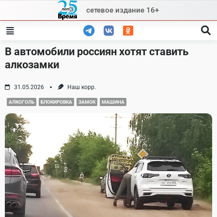
Skip
сетевое издание 16+
to
content
В автомобили россиян хотят ставить
алкозамки
31.05.2026
Наш корр.
АЛКОГОЛЬ
БЛОКИРОВКА
ЗАМОК
МАШИНА