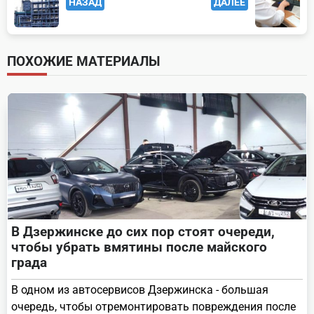
НАЗАД
ДАЛЕЕ
class="nav-
subtitle
screen-
ПОХОЖИЕ МАТЕРИАЛЫ
reader-
text">Page</span>
В Дзержинске до сих пор стоят очереди,
чтобы убрать вмятины после майского
града
В одном из автосервисов Дзержинска - большая
очередь, чтобы отремонтировать повреждения после