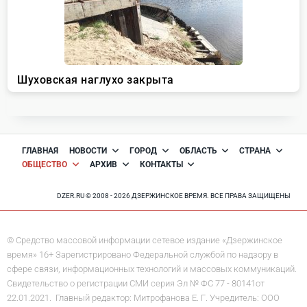
ГЛАВНАЯ
НОВОСТИ
ГОРОД
ОБЛАСТЬ
СТРАНА
ОБЩЕСТВО
АРХИВ
КОНТАКТЫ
DZER.RU © 2008 - 2026 ДЗЕРЖИНСКОЕ ВРЕМЯ. ВСЕ ПРАВА ЗАЩИЩЕНЫ
© Средство массовой информации сетевое издание «Дзержинское
время» 16+ Зарегистрировано Федеральной службой по надзору в
сфере связи, информационных технологий и массовых коммуникаций.
Свидетельство о регистрации СМИ серия Эл № ФС 77 - 80141от
22.01.2021. Главный редактор: Митрофанова Е. Г. Учредитель: ООО