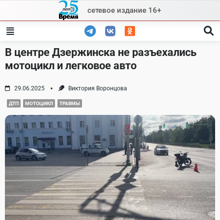
Skip
сетевое издание 16+
to
content
В центре Дзержинска не разъехались
мотоцикл и легковое авто
29.06.2025
Виктория Воронцова
ДТП
МОТОЦИКЛ
ТРАВМЫ