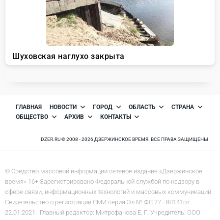
ГЛАВНАЯ
НОВОСТИ
ГОРОД
ОБЛАСТЬ
СТРАНА
ОБЩЕСТВО
АРХИВ
КОНТАКТЫ
DZER.RU © 2008 - 2026 ДЗЕРЖИНСКОЕ ВРЕМЯ. ВСЕ ПРАВА ЗАЩИЩЕНЫ
© Средство массовой информации сетевое издание «Дзержинское
время» 16+ Зарегистрировано Федеральной службой по надзору в
сфере связи, информационных технологий и массовых коммуникаций.
Свидетельство о регистрации СМИ серия Эл № ФС 77 - 80141от
22.01.2021. Главный редактор: Митрофанова Е. Г. Учредитель: ООО