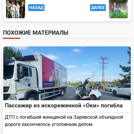
<span
НАЗАД
ДАЛЕЕ
class="nav-
subtitle
screen-
ПОХОЖИЕ МАТЕРИАЛЫ
reader-
text">Page</span>
Пассажир из искореженной «Оки» погибла
ДТП с погибшей женщиной на Заревской объездной
дороге закончилось уголовным делом.