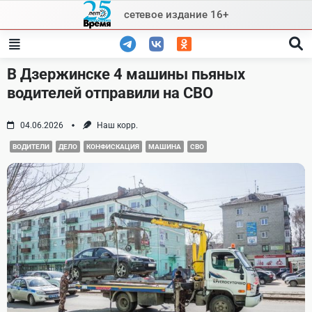
Skip
сетевое издание 16+
to
content
В Дзержинске 4 машины пьяных
водителей отправили на СВО
04.06.2026
Наш корр.
ВОДИТЕЛИ
ДЕЛО
КОНФИСКАЦИЯ
МАШИНА
СВО