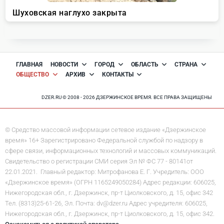
ГЛАВНАЯ
НОВОСТИ
ГОРОД
ОБЛАСТЬ
СТРАНА
ОБЩЕСТВО
АРХИВ
КОНТАКТЫ
DZER.RU © 2008 - 2026 ДЗЕРЖИНСКОЕ ВРЕМЯ. ВСЕ ПРАВА ЗАЩИЩЕНЫ
© Средство массовой информации сетевое издание «Дзержинское
время» 16+ Зарегистрировано Федеральной службой по надзору в
сфере связи, информационных технологий и массовых коммуникаций.
Свидетельство о регистрации СМИ серия Эл № ФС 77 - 80141от
22.01.2021. Главный редактор: Митрофанова Е. Г. Учредитель: ООО
«Дзержинское время» (ОГРН 1165249050284) Адрес редакции: 606025,
Нижегородская обл., г. Дзержинск, пр-т Циолковского, д. 15, офис 342
Тел. (8313)25-61-26, Эл. Почта: dv@dzer.ru Адрес учредителя: 606025,
Нижегородская обл., г. Дзержинск, пр-т Циолковского, д. 15, офис 342.