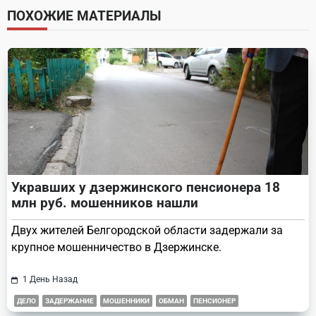
screen-
ПОХОЖИЕ МАТЕРИАЛЫ
reader-
text">Page</span>
Укравших у дзержинского пенсионера 18
млн руб. мошенников нашли
Двух жителей Белгородской области задержали за
крупное мошенничество в Дзержинске.
1 День Назад
ДЕЛО
ЗАДЕРЖАНИЕ
МОШЕННИКИ
ОБМАН
ПЕНСИОНЕР