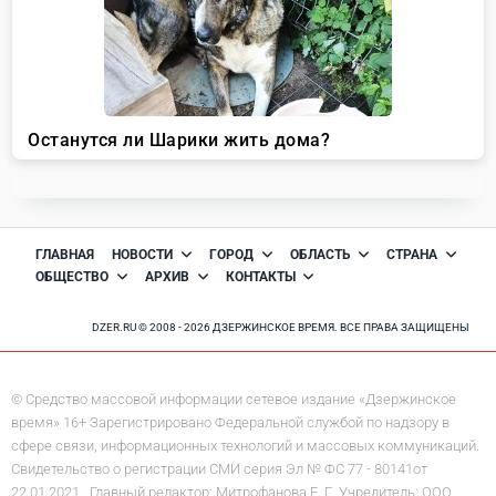
ГЛАВНАЯ
НОВОСТИ
ГОРОД
ОБЛАСТЬ
СТРАНА
ОБЩЕСТВО
АРХИВ
КОНТАКТЫ
DZER.RU © 2008 - 2026 ДЗЕРЖИНСКОЕ ВРЕМЯ. ВСЕ ПРАВА ЗАЩИЩЕНЫ
© Средство массовой информации сетевое издание «Дзержинское
время» 16+ Зарегистрировано Федеральной службой по надзору в
сфере связи, информационных технологий и массовых коммуникаций.
Свидетельство о регистрации СМИ серия Эл № ФС 77 - 80141от
22.01.2021. Главный редактор: Митрофанова Е. Г. Учредитель: ООО