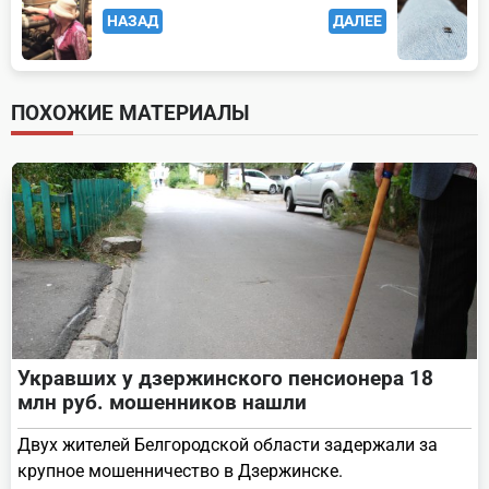
НАЗАД
ДАЛЕЕ
class="nav-
subtitle
screen-
ПОХОЖИЕ МАТЕРИАЛЫ
reader-
text">Page</span>
Укравших у дзержинского пенсионера 18
млн руб. мошенников нашли
Двух жителей Белгородской области задержали за
крупное мошенничество в Дзержинске.