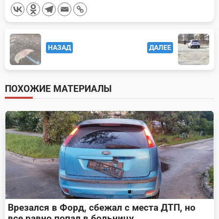
<span
НАЗАД
ДАЛЕЕ
class="nav-
subtitle
screen-
ПОХОЖИЕ МАТЕРИАЛЫ
reader-
text">Page</span>
Врезался в Форд, сбежал с места ДТП, но
все равно попал в больницу