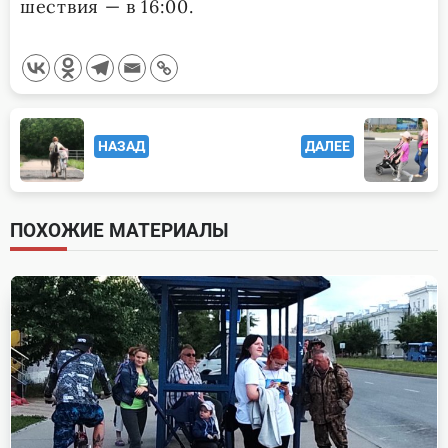
шествия — в 16:00.
<span
НАЗАД
ДАЛЕЕ
class="nav-
subtitle
screen-
ПОХОЖИЕ МАТЕРИАЛЫ
reader-
text">Page</span>