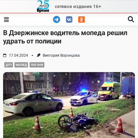
Skip
сетевое издание 16+
to
content
В Дзержинске водитель мопеда решил
удрать от полиции
17.04.2024
Виктория Воронцова
ДТП
МОПЕД
ПОГОНЯ