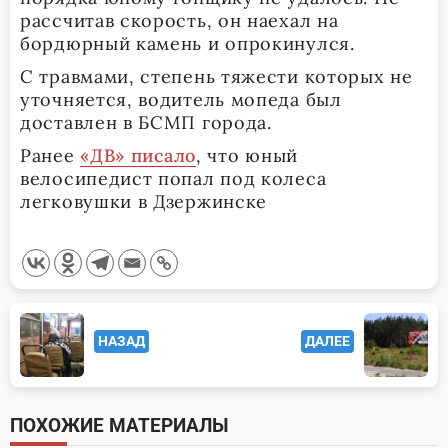
рассчитав скорость, он наехал на
бордюрный камень и опрокинулся.
С травмами, степень тяжести которых не
уточняется, водитель мопеда был
доставлен в БСМП города.
Ранее
«ДВ» писало
, что юный
велосипедист попал под колеса
легковушки в Дзержинске
<span
НАЗАД
ДАЛЕЕ
class="nav-
subtitle
screen-
ПОХОЖИЕ МАТЕРИАЛЫ