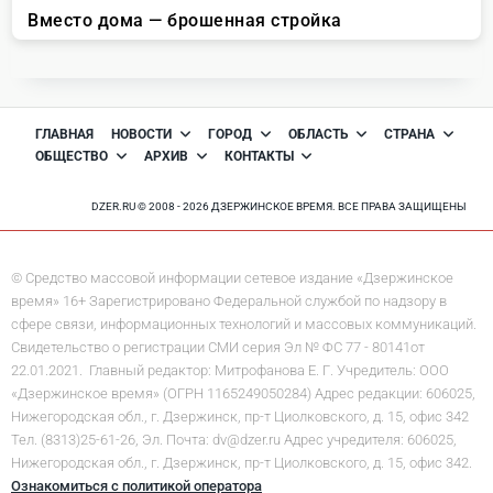
ГЛАВНАЯ
НОВОСТИ
ГОРОД
ОБЛАСТЬ
СТРАНА
ОБЩЕСТВО
АРХИВ
КОНТАКТЫ
DZER.RU © 2008 - 2026 ДЗЕРЖИНСКОЕ ВРЕМЯ. ВСЕ ПРАВА ЗАЩИЩЕНЫ
© Средство массовой информации сетевое издание «Дзержинское
время» 16+ Зарегистрировано Федеральной службой по надзору в
сфере связи, информационных технологий и массовых коммуникаций.
Свидетельство о регистрации СМИ серия Эл № ФС 77 - 80141от
22.01.2021. Главный редактор: Митрофанова Е. Г. Учредитель: ООО
«Дзержинское время» (ОГРН 1165249050284) Адрес редакции: 606025,
Нижегородская обл., г. Дзержинск, пр-т Циолковского, д. 15, офис 342
Тел. (8313)25-61-26, Эл. Почта: dv@dzer.ru Адрес учредителя: 606025,
Нижегородская обл., г. Дзержинск, пр-т Циолковского, д. 15, офис 342.
Ознакомиться с политикой оператора