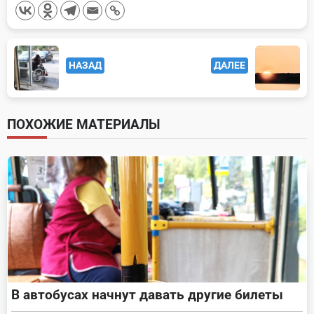
<span
НАЗАД
ДАЛЕЕ
class="nav-
subtitle
screen-
ПОХОЖИЕ МАТЕРИАЛЫ
reader-
text">Page</span>
В автобусах начнут давать другие билеты