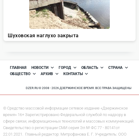
ГЛАВНАЯ
НОВОСТИ
ГОРОД
ОБЛАСТЬ
СТРАНА
ОБЩЕСТВО
АРХИВ
КОНТАКТЫ
DZER.RU © 2008 - 2026 ДЗЕРЖИНСКОЕ ВРЕМЯ. ВСЕ ПРАВА ЗАЩИЩЕНЫ
© Средство массовой информации сетевое издание «Дзержинское
время» 16+ Зарегистрировано Федеральной службой по надзору в
сфере связи, информационных технологий и массовых коммуникаций.
Свидетельство о регистрации СМИ серия Эл № ФС 77 - 80141от
22.01.2021. Главный редактор: Митрофанова Е. Г. Учредитель: ООО