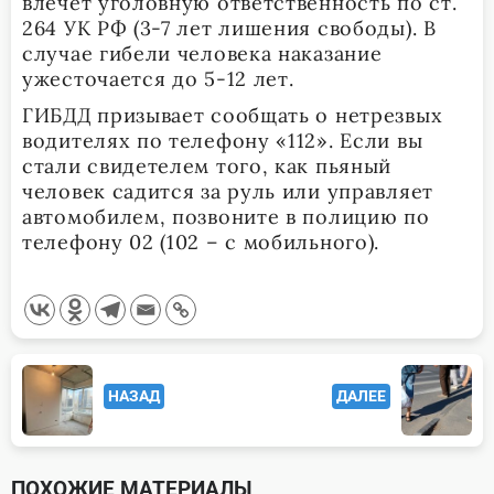
влечет уголовную ответственность по ст.
264 УК РФ (3-7 лет лишения свободы). В
случае гибели человека наказание
ужесточается до 5-12 лет.
ГИБДД призывает сообщать о нетрезвых
водителях по телефону «112». Если вы
стали свидетелем того, как пьяный
человек садится за руль или управляет
автомобилем, позвоните в полицию по
телефону 02 (102 – с мобильного).
<span
НАЗАД
ДАЛЕЕ
class="nav-
subtitle
screen-
ПОХОЖИЕ МАТЕРИАЛЫ