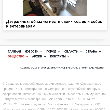
ГЛАВНАЯ
НОВОСТИ
ГОРОД
ОБЛАСТЬ
СТРАНА
ОБЩЕСТВО
АРХИВ
КОНТАКТЫ
DZER.RU © 2008 - 2026 ДЗЕРЖИНСКОЕ ВРЕМЯ. ВСЕ ПРАВА ЗАЩИЩЕНЫ
© Средство массовой информации сетевое издание «Дзержинское
время» 16+ Зарегистрировано Федеральной службой по надзору в
сфере связи, информационных технологий и массовых коммуникаций.
Свидетельство о регистрации СМИ серия Эл № ФС 77 - 80141от
22.01.2021. Главный редактор: Митрофанова Е. Г. Учредитель: ООО
«Дзержинское время» (ОГРН 1165249050284) Адрес редакции: 606025,