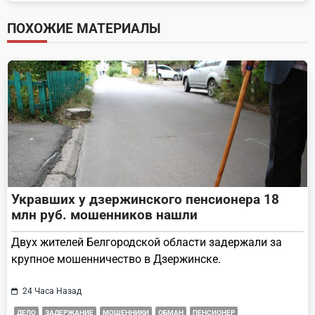
screen-
ПОХОЖИЕ МАТЕРИАЛЫ
reader-
text">Page</span>
Укравших у дзержинского пенсионера 18
млн руб. мошенников нашли
Двух жителей Белгородской области задержали за
крупное мошенничество в Дзержинске.
24 Часа Назад
ДЕЛО
ЗАДЕРЖАНИЕ
МОШЕННИКИ
ОБМАН
ПЕНСИОНЕР