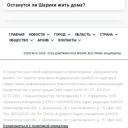
ГЛАВНАЯ
НОВОСТИ
ГОРОД
ОБЛАСТЬ
СТРАНА
ОБЩЕСТВО
АРХИВ
КОНТАКТЫ
DZER.RU © 2008 - 2026 ДЗЕРЖИНСКОЕ ВРЕМЯ. ВСЕ ПРАВА ЗАЩИЩЕНЫ
© Средство массовой информации сетевое издание «Дзержинское
время» 16+ Зарегистрировано Федеральной службой по надзору в
сфере связи, информационных технологий и массовых коммуникаций.
Свидетельство о регистрации СМИ серия Эл № ФС 77 - 80141от
22.01.2021. Главный редактор: Митрофанова Е. Г. Учредитель: ООО
«Дзержинское время» (ОГРН 1165249050284) Адрес редакции: 606025,
Нижегородская обл., г. Дзержинск, пр-т Циолковского, д. 15, офис 342
Тел. (8313)25-61-26, Эл. Почта: dv@dzer.ru Адрес учредителя: 606025,
Нижегородская обл., г. Дзержинск, пр-т Циолковского, д. 15, офис 342.
Ознакомиться с политикой оператора