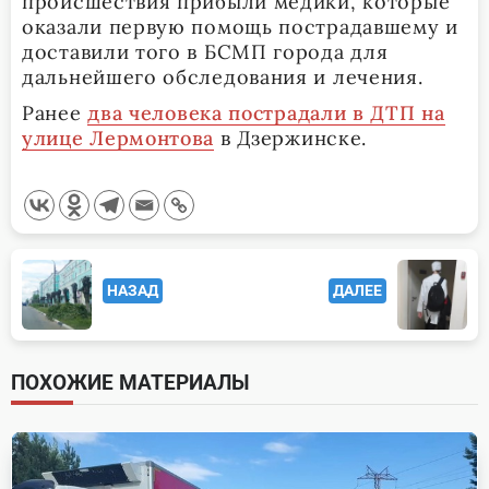
происшествия прибыли медики, которые
оказали первую помощь пострадавшему и
доставили того в БСМП города для
дальнейшего обследования и лечения.
Ранее
два человека пострадали в ДТП на
улице Лермонтова
в Дзержинске.
<span
НАЗАД
ДАЛЕЕ
class="nav-
subtitle
screen-
ПОХОЖИЕ МАТЕРИАЛЫ
reader-
text">Page</span>