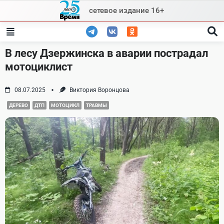
Skip
сетевое издание 16+
to
content
В лесу Дзержинска в аварии пострадал
мотоциклист
08.07.2025
Виктория Воронцова
ДЕРЕВО
ДТП
МОТОЦИКЛ
ТРАВМЫ