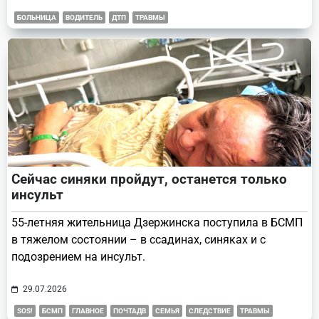
БОЛЬНИЦА
ВОДИТЕЛЬ
ДТП
ТРАВМЫ
Сейчас синяки пройдут, останется только
инсульт
55-летняя жительница Дзержинска поступила в БСМП
в тяжелом состоянии – в ссадинах, синяках и с
подозрением на инсульт.
29.07.2026
SOS!
БСМП
ГЛАВНОЕ
ПОЧТАДВ
СЕМЬЯ
СЛЕДСТВИЕ
ТРАВМЫ