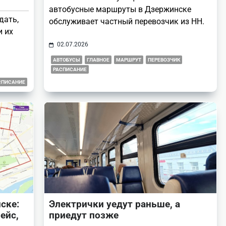
автобусные маршруты в Дзержинске
дать,
обслуживает частный перевозчик из НН.
и их
02.07.2026
АВТОБУСЫ
ГЛАВНОЕ
МАРШРУТ
ПЕРЕВОЗЧИК
РАСПИСАНИЕ
СПИСАНИЕ
ске:
Электрички уедут раньше, а
ейс,
приедут позже