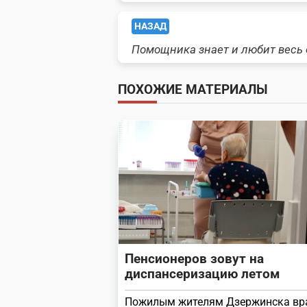
<span
НАЗАД
Помощника знает и любит весь 
class="nav-
subtitle
ПОХОЖИЕ МАТЕРИАЛЫ
screen-
reader-
text">Page</span>
Пенсионеров зовут на
диспансеризацию летом
Пожилым жителям Дзержинска вр