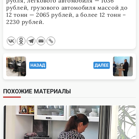
рубля, легкового автомобиля — 1036
рублей, грузового автомобиля массой до
12 тонн — 2065 рублей, а более 12 тонн –
2230 рублей.
<span
НАЗАД
ДАЛЕЕ
class="nav-
subtitle
screen-
ПОХОЖИЕ МАТЕРИАЛЫ
reader-
text">Page</span>