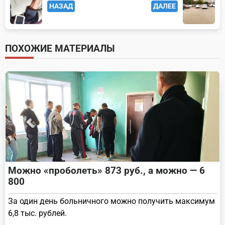
НАЗАД
ДАЛЕЕ
class="nav-
subtitle
screen-
ПОХОЖИЕ МАТЕРИАЛЫ
reader-
text">Page</span>
Можно «проболеть» 873 руб., а можно — 6
800
За один день больничного можно получить максимум
6,8 тыс. рублей.