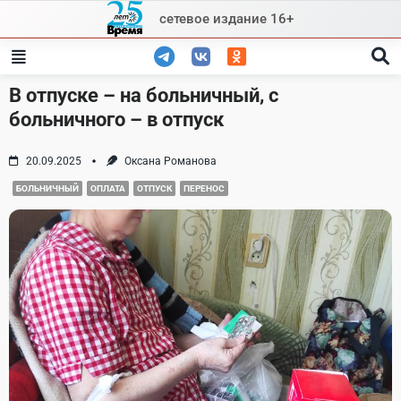
Skip
сетевое издание 16+
to
content
В отпуске – на больничный, с
больничного – в отпуск
20.09.2025
Оксана Романова
БОЛЬНИЧНЫЙ
ОПЛАТА
ОТПУСК
ПЕРЕНОС