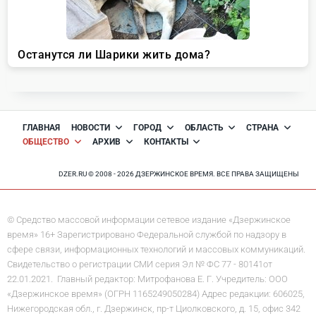
ГЛАВНАЯ
НОВОСТИ
ГОРОД
ОБЛАСТЬ
СТРАНА
ОБЩЕСТВО
АРХИВ
КОНТАКТЫ
DZER.RU © 2008 - 2026 ДЗЕРЖИНСКОЕ ВРЕМЯ. ВСЕ ПРАВА ЗАЩИЩЕНЫ
© Средство массовой информации сетевое издание «Дзержинское
время» 16+ Зарегистрировано Федеральной службой по надзору в
сфере связи, информационных технологий и массовых коммуникаций.
Свидетельство о регистрации СМИ серия Эл № ФС 77 - 80141от
22.01.2021. Главный редактор: Митрофанова Е. Г. Учредитель: ООО
«Дзержинское время» (ОГРН 1165249050284) Адрес редакции: 606025,
Нижегородская обл., г. Дзержинск, пр-т Циолковского, д. 15, офис 342