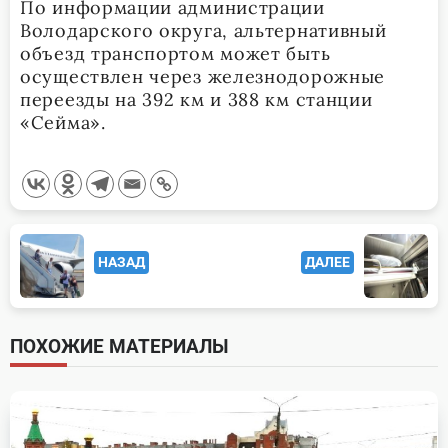
По информации администрации
Володарского округа, альтернативный
объезд транспортом может быть
осуществлен через железнодорожные
переезды на 392 км и 388 км станции
«Сейма».
<span
НАЗАД
ДАЛЕЕ
class="nav-
subtitle
screen-
ПОХОЖИЕ МАТЕРИАЛЫ
reader-
text">Page</span>