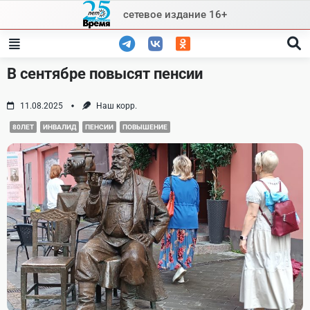
Skip
сетевое издание 16+
to
content
В сентябре повысят пенсии
11.08.2025
Наш корр.
80ЛЕТ
ИНВАЛИД
ПЕНСИИ
ПОВЫШЕНИЕ