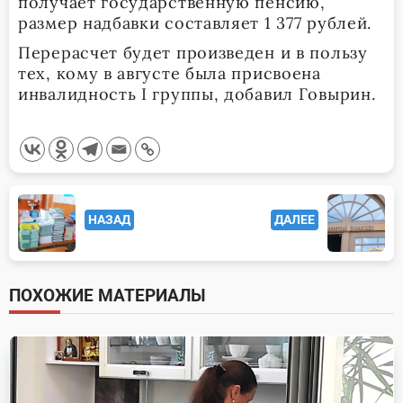
получает государственную пенсию,
размер надбавки составляет 1 377 рублей.
Перерасчет будет произведен и в пользу
тех, кому в августе была присвоена
инвалидность I группы, добавил Говырин.
<span
НАЗАД
ДАЛЕЕ
class="nav-
subtitle
screen-
ПОХОЖИЕ МАТЕРИАЛЫ
reader-
text">Page</span>