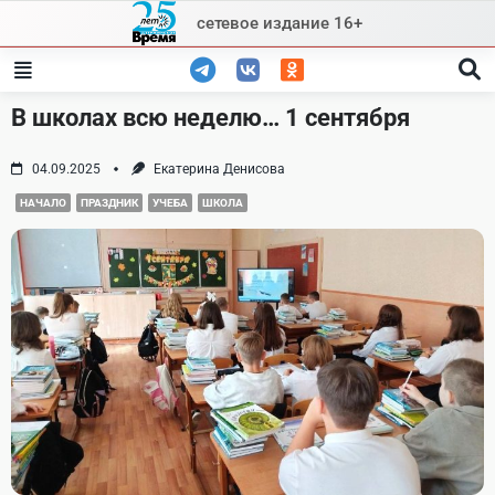
Skip
сетевое издание 16+
to
content
В школах всю неделю… 1 сентября
04.09.2025
Екатерина Денисова
НАЧАЛО
ПРАЗДНИК
УЧЕБА
ШКОЛА