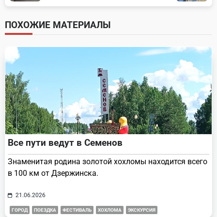
subtitle
screen-
ПОХОЖИЕ МАТЕРИАЛЫ
reader-
text">Page</span>
Все пути ведут в Семенов
Знаменитая родина золотой хохломы находится всего
в 100 км от Дзержинска.
21.06.2026
ГОРОД
ПОЕЗДКА
ФЕСТИВАЛЬ
ХОХЛОМА
ЭКСКУРСИЯ