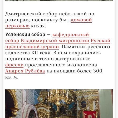
Дмитриевский собор небольшой по
размерам, поскольку был
домовой
церковью
князя.
—
кафедральный
Успенский собор
собор
Владимирской митрополии
Русской
православной церкви
. Памятник русского
зодчества XII века. В нем сохранились
подлинные и точно датированные
фрески
прославленного иконописца
Андрея Рублёва
на площади более 300
кв. м.