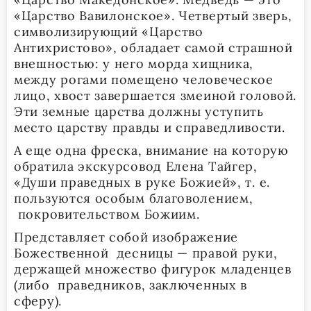
«Царство Вавилонское». Четвертый зверь,
символизирующий «Царство
Антихристово», обладает самой страшной
внешностью: у него морда хищника,
между рогами помещено человеческое
лицо, хвост завершается змеиной головой.
Эти земные царства должны уступить
место царству правды и справедливости.
А еще одна фреска, внимание на которую
обратила экскурсовод Елена Тайгер,
«Души праведных в руке Божией», т. е.
пользуются особым благоволением,
покровительством Божиим.
Представляет собой изображение
Божественной десницы — правой руки,
держащей множество фигурок младенцев
(либо праведников, заключенных в
сферу).