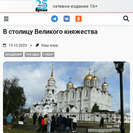
Skip
сетевое издание 16+
to
content
В столицу Великого княжества
15.10.2023
Наш корр.
ВЛАДИМИР
ПОЕЗДКА
СОБОР