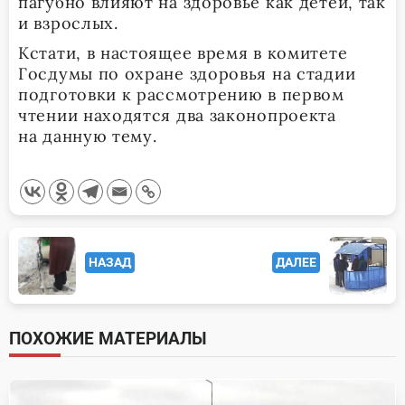
пагубно влияют на здоровье как детей, так
и взрослых.
Кстати, в настоящее время в комитете
Госдумы по охране здоровья на стадии
подготовки к рассмотрению в первом
чтении находятся два законопроекта
на данную тему.
<span
НАЗАД
ДАЛЕЕ
class="nav-
subtitle
screen-
ПОХОЖИЕ МАТЕРИАЛЫ
reader-
text">Page</span>