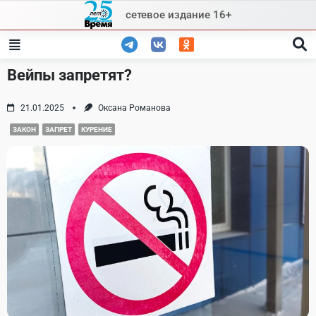
Skip
сетевое издание 16+
to
content
Вейпы запретят?
21.01.2025
Оксана Романова
ЗАКОН
ЗАПРЕТ
КУРЕНИЕ