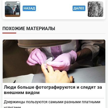
<span
НАЗАД
ДАЛЕЕ
class="nav-
subtitle
screen-
ПОХОЖИЕ МАТЕРИАЛЫ
reader-
text">Page</span>
Люди больше фотографируются и следят за
внешним видом
Дзержинцы пользуются самыми разными платными
услугами.