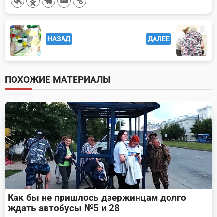
<span
НАЗАД
ДАЛЕЕ
class="nav-
subtitle
screen-
ПОХОЖИЕ МАТЕРИАЛЫ
reader-
text">Page</span>
Как бы не пришлось дзержинцам долго
ждать автобусы №5 и 28