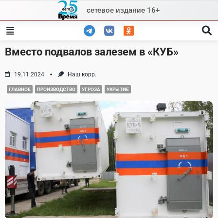
Skip
сетевое издание 16+
to
content
Вместо подвалов залезем в «КУБ»
19.11.2024
Наш корр.
ГЛАВНОЕ
ПРОИЗВОДСТВО
УГРОЗА
УКРЫТИЕ