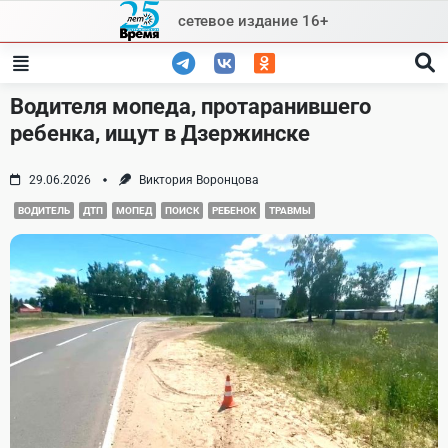
Skip
сетевое издание 16+
to
content
Водителя мопеда, протаранившего
ребенка, ищут в Дзержинске
29.06.2026
Виктория Воронцова
ВОДИТЕЛЬ
ДТП
МОПЕД
ПОИСК
РЕБЕНОК
ТРАВМЫ