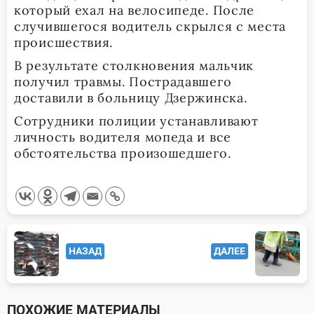
который ехал на велосипеде. После
случившегося водитель скрылся с места
происшествия.
В результате столкновения мальчик
получил травмы. Пострадавшего
доставили в больницу Дзержинска.
Сотрудники полиции устанавливают
личность водителя мопеда и все
обстоятельства произошедшего.
<span
НАЗАД
ДАЛЕЕ
class="nav-
subtitle
screen-
ПОХОЖИЕ МАТЕРИАЛЫ