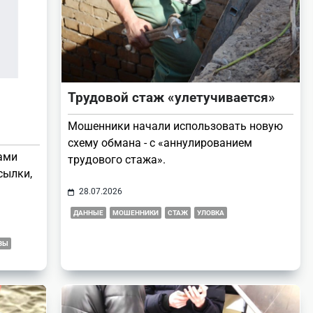
Трудовой стаж «улетучивается»
Мошенники начали использовать новую
схему обмана - с «аннулированием
ами
трудового стажа».
сылки,
28.07.2026
ДАННЫЕ
МОШЕННИКИ
СТАЖ
УЛОВКА
ЗЫ