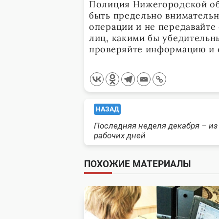
Полиция Нижегородской обл
быть предельно вниматель
операции и не передавайте
лиц, какими бы убедительны
проверяйте информацию и 
<span
НАЗАД
Последняя неделя декабря – из
class="nav-
рабочих дней
subtitle
ПОХОЖИЕ МАТЕРИАЛЫ
screen-
reader-