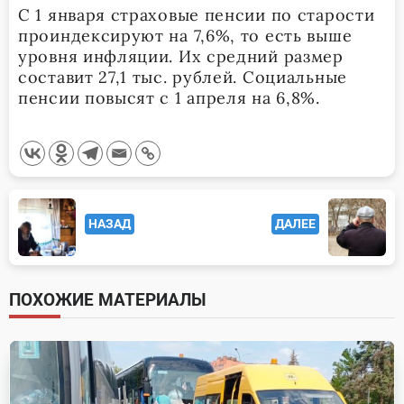
С 1 января страховые пенсии по старости
проиндексируют на 7,6%, то есть выше
уровня инфляции. Их средний размер
составит 27,1 тыс. рублей. Социальные
пенсии повысят с 1 апреля на 6,8%.
<span
НАЗАД
ДАЛЕЕ
class="nav-
subtitle
screen-
ПОХОЖИЕ МАТЕРИАЛЫ
reader-
text">Page</span>