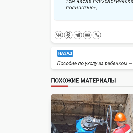
том числе психологически
полностью»,
<span
НАЗАД
Пособие по уходу за ребенком — 
class="nav-
subtitle
ПОХОЖИЕ МАТЕРИАЛЫ
screen-
reader-
text">Page</span>