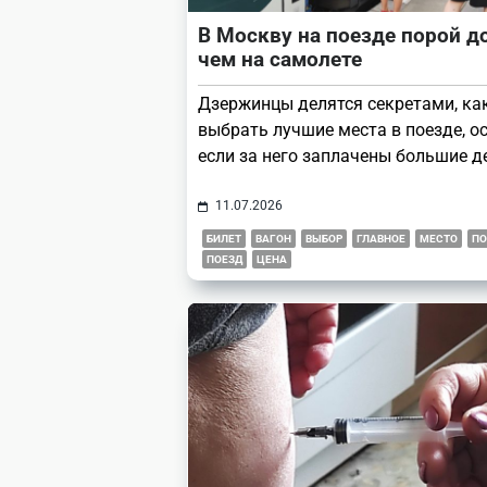
В Москву на поезде порой д
чем на самолете
Дзержинцы делятся секретами, ка
выбрать лучшие места в поезде, о
если за него заплачены большие д
11.07.2026
БИЛЕТ
ВАГОН
ВЫБОР
ГЛАВНОЕ
МЕСТО
ПО
ПОЕЗД
ЦЕНА