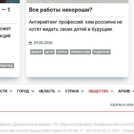
 — 1
Все работы нехороши?
Антирейтинг профессий: кем россияне не
может
хотят видеть своих детей в будущем.
екций
29.06.2026
ВЫБОР
ДЕТИ
ОПРОС
ПРОФЕССИИ
РОДИТЕЛИ
РАБОТКА
ОСТИ
ГОРОД
ОБЛАСТЬ
СТРАНА
ОБЩЕСТВО
АРХИВ
DZER.RU © 200
дание «Дзержинское время» 16+ Зарегистрировано Федеральной службой 
льство о регистрации СМИ серия Эл № ФС 77 - 80141от 22.01.2021. Главны