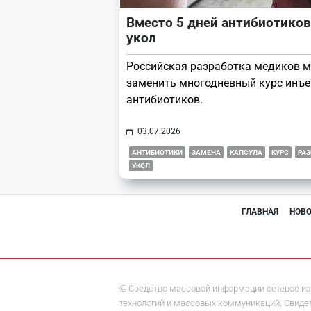
Вместо 5 дней антибиотиков
укол
Российская разработка медиков 
заменить многодневный курс инъ
антибиотиков.
03.07.2026
АНТИБИОТИКИ
ЗАМЕНА
КАПСУЛА
КУРС
РАЗ
УКОЛ
ГЛАВНАЯ
НОВ
© Средство массовой информации сетевое из
технологий и массовых коммуникаций. Свидете