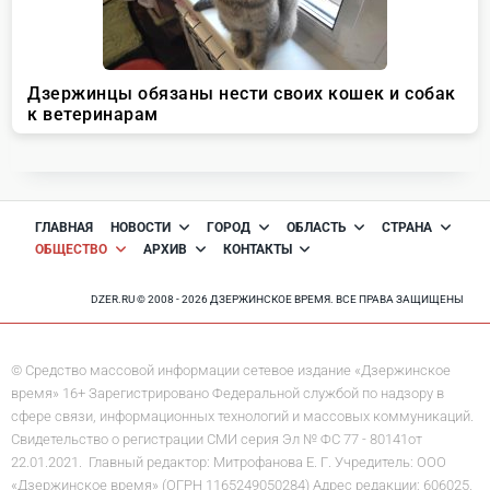
ГЛАВНАЯ
НОВОСТИ
ГОРОД
ОБЛАСТЬ
СТРАНА
ОБЩЕСТВО
АРХИВ
КОНТАКТЫ
DZER.RU © 2008 - 2026 ДЗЕРЖИНСКОЕ ВРЕМЯ. ВСЕ ПРАВА ЗАЩИЩЕНЫ
© Средство массовой информации сетевое издание «Дзержинское
время» 16+ Зарегистрировано Федеральной службой по надзору в
сфере связи, информационных технологий и массовых коммуникаций.
Свидетельство о регистрации СМИ серия Эл № ФС 77 - 80141от
22.01.2021. Главный редактор: Митрофанова Е. Г. Учредитель: ООО
«Дзержинское время» (ОГРН 1165249050284) Адрес редакции: 606025,