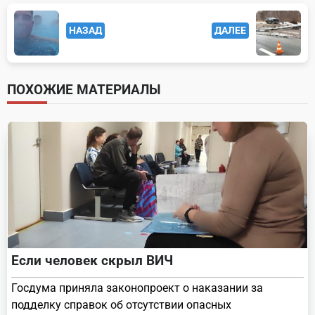
<span
НАЗАД
ДАЛЕЕ
class="nav-
subtitle
screen-
ПОХОЖИЕ МАТЕРИАЛЫ
reader-
text">Page</span>
Если человек скрыл ВИЧ
Госдума приняла законопроект о наказании за
подделку справок об отсутствии опасных