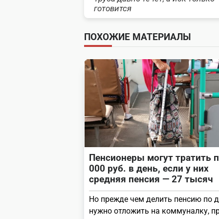
class="nav-
готовится
subtitle
ПОХОЖИЕ МАТЕРИАЛЫ
screen-
reader-
text">Page</span>
Пенсионеры могут тратить п
000 руб. в день, если у них
средняя пенсия — 27 тысяч
Но прежде чем делить пенсию по д
нужно отложить на коммуналку, п