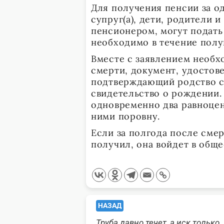
Для получения пенсии за 
супруг(а), дети, родители и
пенсионером, могут подать
необходимо в течение полу
Вместе с заявлением необх
смерти, документ, удостов
подтверждающий родство с 
свидетельство о рождении.
одновременно два равноцен
ними поровну.
Если за полгода после сме
получил, она войдет в общ
<span
НАЗАД
Труба давно течет, а иск только