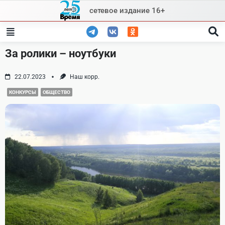
Skip
сетевое издание 16+
to
content
За ролики – ноутбуки
22.07.2023
Наш корр.
КОНКУРСЫ
ОБЩЕСТВО