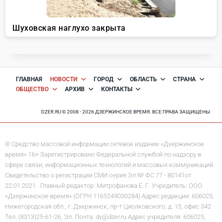
ГЛАВНАЯ
НОВОСТИ
ГОРОД
ОБЛАСТЬ
СТРАНА
ОБЩЕСТВО
АРХИВ
КОНТАКТЫ
DZER.RU © 2008 - 2026 ДЗЕРЖИНСКОЕ ВРЕМЯ. ВСЕ ПРАВА ЗАЩИЩЕНЫ
© Средство массовой информации сетевое издание «Дзержинское
время» 16+ Зарегистрировано Федеральной службой по надзору в
сфере связи, информационных технологий и массовых коммуникаций.
Свидетельство о регистрации СМИ серия Эл № ФС 77 - 80141от
22.01.2021. Главный редактор: Митрофанова Е. Г. Учредитель: ООО
«Дзержинское время» (ОГРН 1165249050284) Адрес редакции: 606025,
Нижегородская обл., г. Дзержинск, пр-т Циолковского, д. 15, офис 342
Тел. (8313)25-61-26, Эл. Почта: dv@dzer.ru Адрес учредителя: 606025,