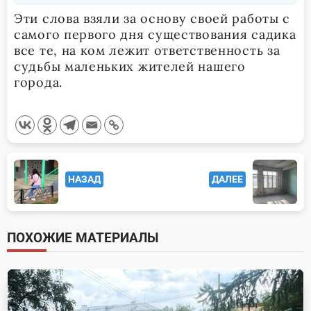
Эти слова взяли за основу своей работы с
самого первого дня существования садика
все те, на ком лежит ответственность за
судьбы маленьких жителей нашего
города.
<span
НАЗАД
ДАЛЕЕ
class="nav-
subtitle
screen-
ПОХОЖИЕ МАТЕРИАЛЫ
reader-
text">Page</span>