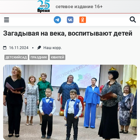
Skip
сетевое издание 16+
to
content
Загадывая на века, воспитывают детей
16.11.2024
Наш корр.
ДЕТСКИЙСАД
ПРАЗДНИК
ЮБИЛЕЙ