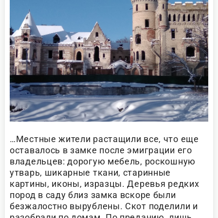
…Местные жители растащили все, что еще
оставалось в замке после эмиграции его
владельцев: дорогую мебель, роскошную
утварь, шикарные ткани, старинные
картины, иконы, изразцы. Деревья редких
пород в саду близ замка вскоре были
безжалостно вырублены. Скот поделили и
разобрали по домам. По преданию, лишь