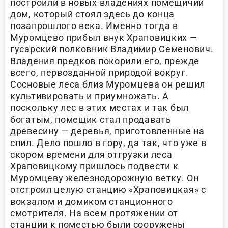
построили в новых владениях помещичий
дом, который стоял здесь до конца
позапрошлого века. Именно тогда в
Муромцево прибыл внук Храповицких —
гусарский полковник Владимир Семенович.
Владения предков покорили его, прежде
всего, первозданной природой вокруг.
Сосновые леса близ Муромцева он решил
культивировать и приумножать. А
поскольку лес в этих местах и так был
богатым, помещик стал продавать
древесину — деревья, приготовленные на
спил. Дело пошло в гору, да так, что уже в
скором времени для отгрузки леса
Храповицкому пришлось подвести к
Муромцеву железнодорожную ветку. Он
отстроил целую станцию «Храповицкая» с
вокзалом и домиком станционного
смотрителя. На всем протяжении от
станции к поместью были сооружены