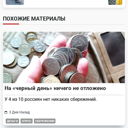
subtitle
screen-
ПОХОЖИЕ МАТЕРИАЛЫ
reader-
text">Page</span>
На «черный день» ничего не отложено
У 4 из 10 россиян нет никаких сбережений.
3 Дня Назад
ДЕНЬГИ
ОПРОС
СБЕРЕЖЕНИЯ