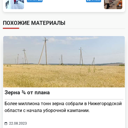
class="nav-
subtitle
screen-
ПОХОЖИЕ МАТЕРИАЛЫ
reader-
text">Page</span>
Зерна ¾ от плана
Более миллиона тонн зерна собрали в Нижегородской
области с начала уборочной кампании.
22.08.2023