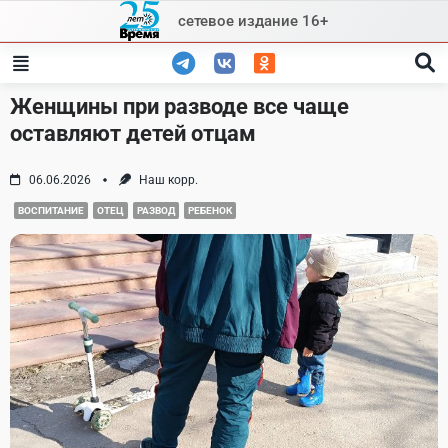
Skip
сетевое издание 16+
to
content
Женщины при разводе все чаще
оставляют детей отцам
06.06.2026
Наш корр.
ВОСПИТАНИЕ
ОТЕЦ
РАЗВОД
РЕБЕНОК