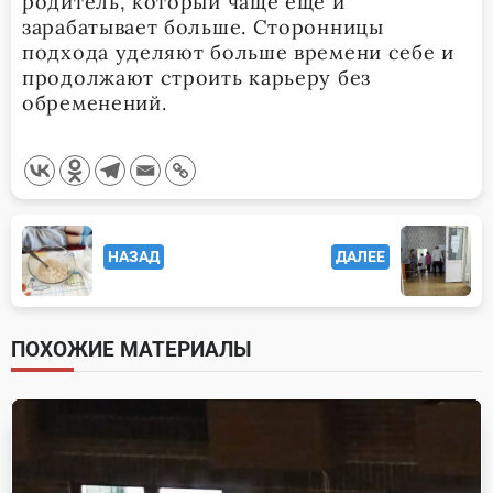
родитель, который чаще еще и
зарабатывает больше. Сторонницы
подхода уделяют больше времени себе и
продолжают строить карьеру без
обременений.
<span
НАЗАД
ДАЛЕЕ
class="nav-
subtitle
screen-
ПОХОЖИЕ МАТЕРИАЛЫ
reader-
text">Page</span>