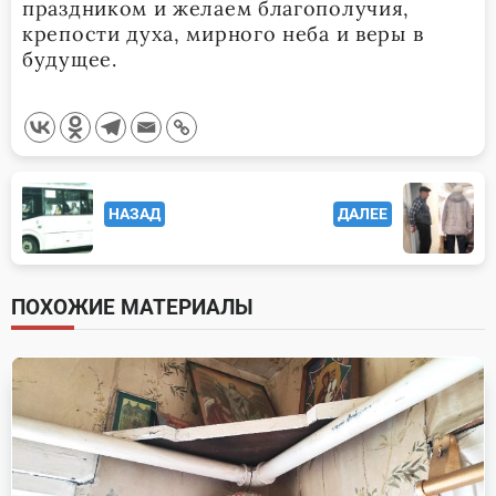
праздником и желаем благополучия,
крепости духа, мирного неба и веры в
будущее.
<span
НАЗАД
ДАЛЕЕ
class="nav-
subtitle
screen-
ПОХОЖИЕ МАТЕРИАЛЫ
reader-
text">Page</span>