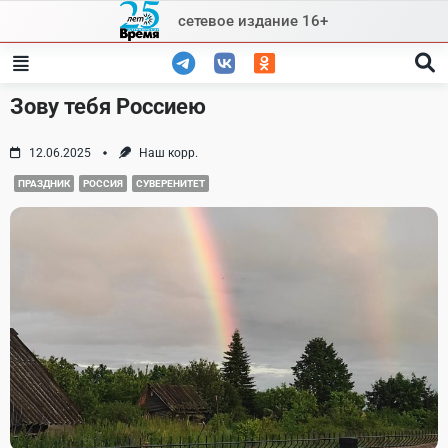
Skip
сетевое издание 16+
to
content
Зову тебя Россиею
12.06.2025
Наш корр.
ПРАЗДНИК
РОССИЯ
СУВЕРЕНИТЕТ