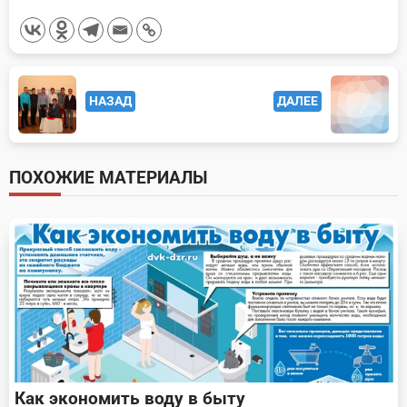
<span
НАЗАД
ДАЛЕЕ
class="nav-
subtitle
screen-
ПОХОЖИЕ МАТЕРИАЛЫ
reader-
text">Page</span>
Как экономить воду в быту