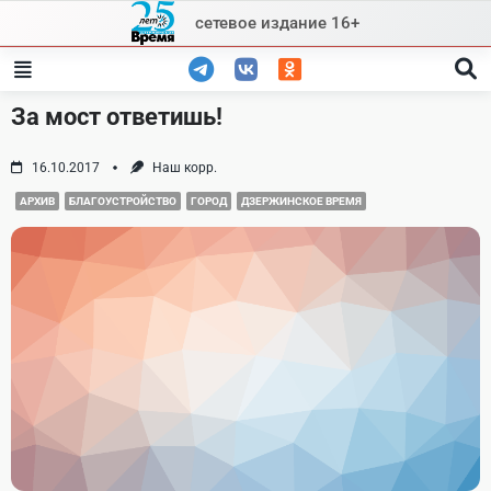
Skip
сетевое издание 16+
to
content
За мост ответишь!
16.10.2017
Наш корр.
АРХИВ
БЛАГОУСТРОЙСТВО
ГОРОД
ДЗЕРЖИНСКОЕ ВРЕМЯ