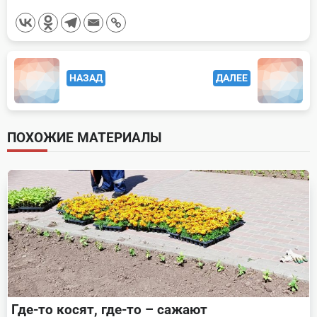
<span
НАЗАД
ДАЛЕЕ
class="nav-
subtitle
screen-
ПОХОЖИЕ МАТЕРИАЛЫ
reader-
text">Page</span>
Где-то косят, где-то – сажают